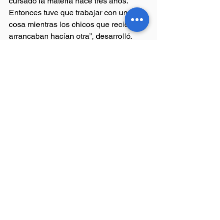
cursado la materia hace tres años. 
Entonces tuve que trabajar con una 
cosa mientras los chicos que recién 
arrancaban hacían otra”, desarrolló.
Entre los docentes, dijo, “está la 
sensación de que se busca facilitar lo 
más que se pueda la aprobación de los 
chicos: un poco por desgaste del 
docente de tanto recibirlo”.
No obstante, para el profesor, “todavía 
falta para notar cambios”. Por su parte, 
Zurita indicó que “estamos conformes 
con esta primera etapa y convencidos 
de que el régimen se irá fortaleciendo 
con su aplicación sostenida”.