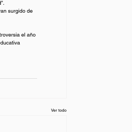
”.
yan surgido de 
roversia el año 
educativa 
Ver todo