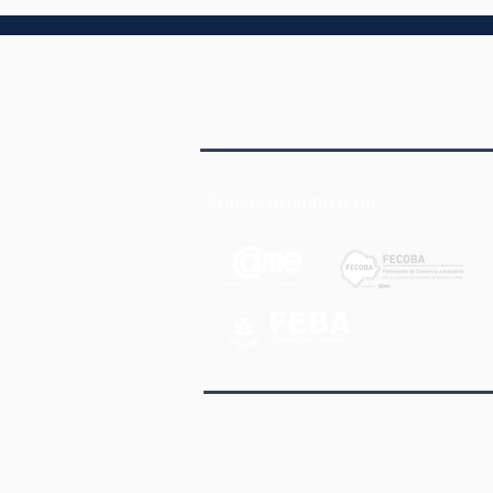
Radio 99.9 de Mar del Plata
Somos miembros de
Av. Corrientes 1145 2° Piso Of.
Ciudad Autónoma de Buenos Ai