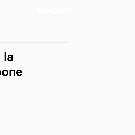
reso 2025
Prensa
Contacto
 la
pone