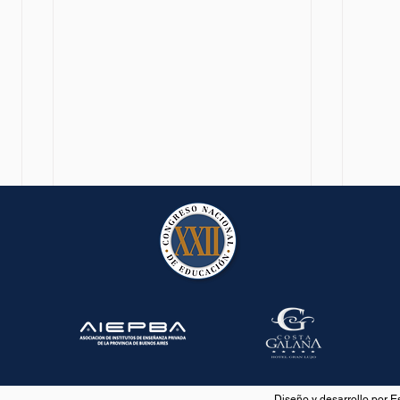
Directivos de colegios
Dire
privados analizarán nuevas
de c
Diseño y desarrollo por 