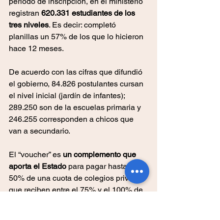
período de inscripción, en el ministerio 
registran 
620.331 estudiantes de los 
tres niveles
. Es decir: completó 
planillas un 57% de los que lo hicieron 
hace 12 meses.
De acuerdo con las cifras que difundió 
el gobierno, 84.826 postulantes cursan 
el nivel inicial (jardín de infantes); 
289.250 son de la escuelas primaria y 
246.255 corresponden a chicos que 
van a secundario.
El “voucher” es 
un complemento que 
aporta el Estado
 para pagar hasta el 
50% de una cuota de colegios privados 
que reciben entre el 75% y el 100% de 
subsidio estatal para su 
funcionamiento. Se toma como 