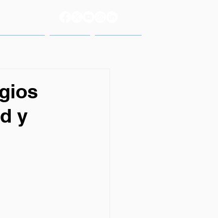
reso 2025
Prensa
Contacto
gios
d y