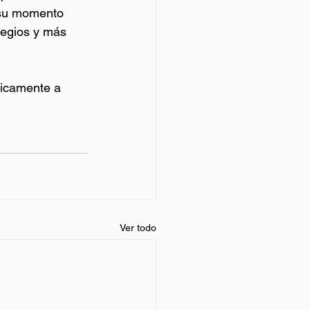
 su momento 
legios y más 
micamente a 
Ver todo