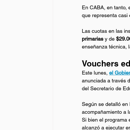
En CABA, en tanto, e
que representa casi e
Las cuotas en las ins
primarias
 y de
 $29.0
enseñanza técnica, l
Vouchers ed
Este lunes,
el Gobie
anunciada a través de
del Secretario de Ed
Según se detalló en l
acompañamiento a las
Si bien el programa e
alcanzó a ejecutar e