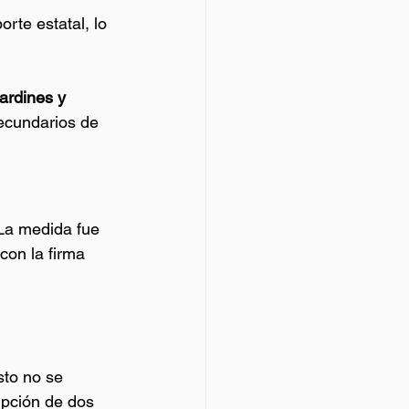
rte estatal, lo 
ardines y 
secundarios de 
La medida fue 
con la firma 
sto no se 
ipción de dos 