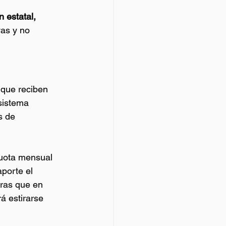
 estatal, 
vas y no 
 que reciben 
sistema 
s de 
cuota mensual 
porte el 
tras que en 
á estirarse 