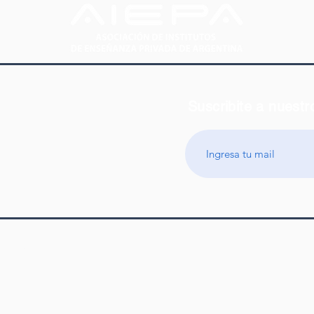
Suscribite a nuestr
 35 a 38 (C1043AAL)
res