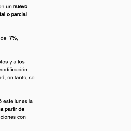
on un 
nuevo 
al o parcial 
del 
7%
, 
tos y a los 
modificación, 
d, en tanto, se 
 este lunes la 
 a partir de 
tuciones con 