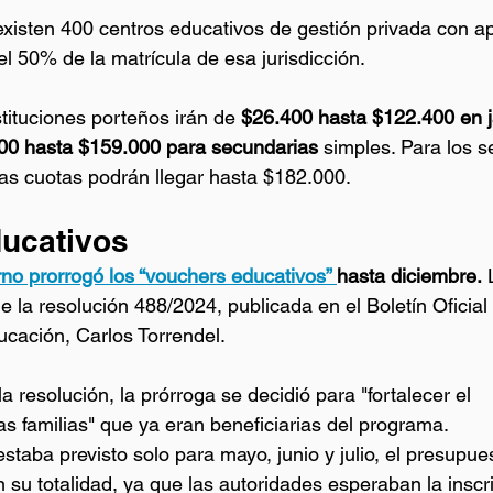
xisten 400 centros educativos de gestión privada con apo
l 50% de la matrícula de esa jurisdicción. 
tituciones porteños irán de 
$26.400 hasta $122.400 en j
00 hasta $159.000 para secundarias
 simples. Para los 
as cuotas podrán llegar hasta $182.000.
ucativos
rno prorrogó los “vouchers educativos” 
hasta diciembre.
 
 la resolución 488/2024, publicada en el Boletín Oficial 
ucación, Carlos Torrendel.
a resolución, la prórroga se decidió para "fortalecer el 
 familias" que ya eran beneficiarias del programa.
staba previsto solo para mayo, junio y julio, el presupue
n su totalidad, ya que las autoridades esperaban la inscr