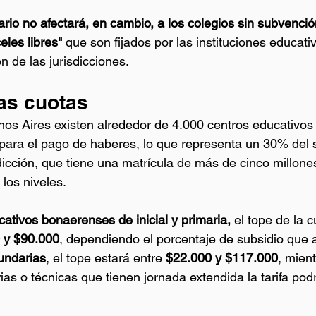
ario no afectará, en cambio, a los colegios sin subvención
eles libres"
 que son fijados por las instituciones educati
n de las jurisdicciones.
las cuotas
os Aires existen alrededor de 4.000 centros educativos
 para el pago de haberes, lo que representa un 30% del 
sdicción, que tiene una matrícula de más de cinco millone
los niveles.
cativos bonaerenses de inicial y primaria,
 el tope de la 
 y $90.000
, dependiendo el porcentaje de subsidio que a
undarias
, el tope estará entre
 $22.000 y $117.000
, mien
as o técnicas que tienen jornada extendida la tarifa podr