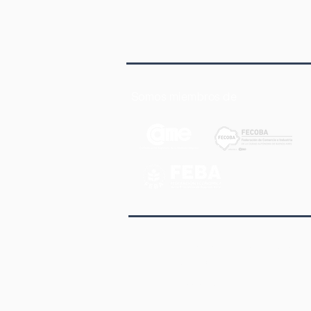
Somos miembros de
Av. Corrientes 1145 2° Piso Of.
Ciudad Autónoma de Buenos Ai
(011) 3989-5255