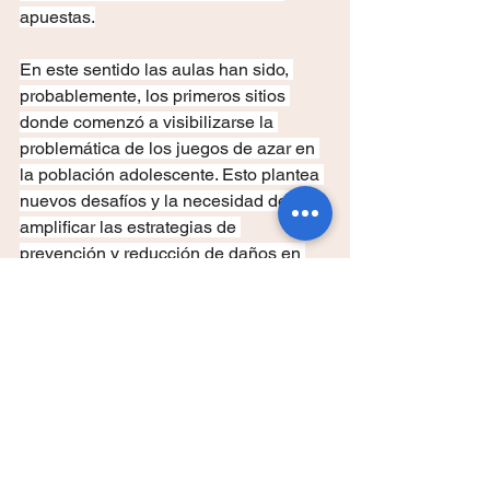
apuestas.
En este sentido las aulas han sido, 
probablemente, los primeros sitios 
donde comenzó a visibilizarse la 
problemática de los juegos de azar en 
la población adolescente. Esto plantea 
nuevos desafíos y la necesidad de 
amplificar las estrategias de 
prevención y reducción de daños en 
diferentes contextos de aplicación. Por 
esta razón, el trabajo desde el sector 
de 
educación
 es fundamental, 
posicionados entre las primeras filas 
de la promoción de hábitos saludables 
y la prevención de problemas, y 
actores fundamentales en la 
construcción de ciudadanía, explicaron 
las autoridades de 
AIEPBA
.