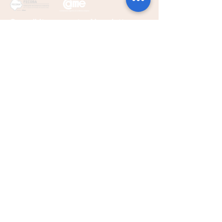
Suscribite a nuestro Newsletter
Somos miembros de
Suscribirse
Av. Corrientes 1145 2° Piso Of. 35 a 38
(C1043AAL)
Ciudad Autónoma de Buenos Aires
(011) 3989-5255
info@aiepa.org.ar