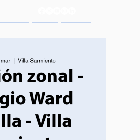
reso 2025
Prensa
Contacto
 mar
  |  
Villa Sarmiento
ón zonal -
gio Ward
la - Villa