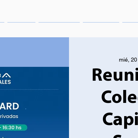
Eventos
Publicaciones
Institucional
Cong
mié, 20
Reuni
Cole
Capil