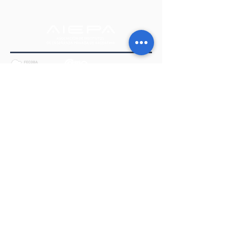
Suscribite a nuestro Newsletter
Somos miembros de
Suscribirse
Av. Corrientes 1145 2° Piso Of. 35 a 38
(C1043AAL)