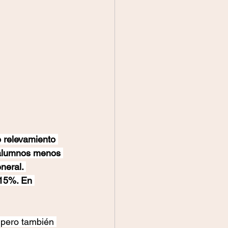
o relevamiento 
 alumnos menos 
neral. 
 15%. En 
, pero también 