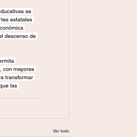
educativas se 
tes estatales 
 económica 
 el descenso de 
ermita 
a, con mayores 
a transformar 
que las 
Ver todo