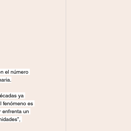
en el número 
aria.
décadas ya 
El fenómeno es 
 enfrenta un 
idades”, 