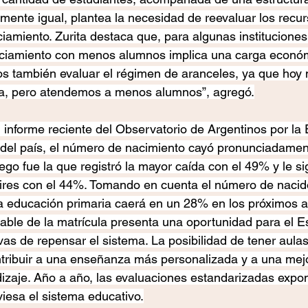
mente igual, plantea la necesidad de reevaluar los recu
ciamiento. Zurita destaca que, para algunas instituciones
ciamiento con menos alumnos implica una carga económic
os también evaluar el régimen de aranceles, ya que ho
a, pero atendemos a menos alumnos”, agregó.
informe reciente del Observatorio de Argentinos por la 
s del país, el número de nacimiento cayó pronunciadamen
ego fue la que registró la mayor caída con el 49% y le si
res con el 44%. Tomando en cuenta el número de nacido
la educación primaria caerá en un 28% en los próximos 
table de la matrícula presenta una oportunidad para el Es
ivas de repensar el sistema. La posibilidad de tener aul
tribuir a una enseñanza más personalizada y a una mejo
izaje. Año a año, las evaluaciones estandarizadas expon
viesa el sistema educativo.