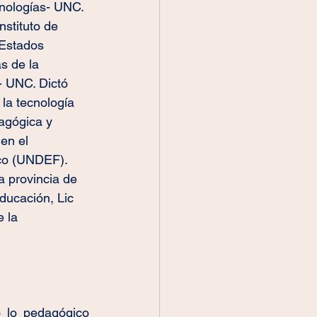
nologías- UNC. 
nstituto de 
Estados 
s de la 
- UNC. Dictó 
la tecnología 
agógica y 
en el 
ico (UNDEF). 
a provincia de 
ucación, Lic 
 la 
 lo pedagógico 