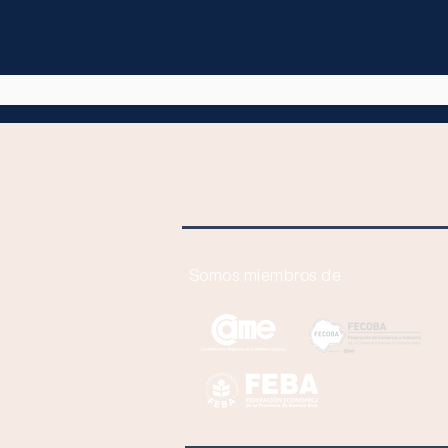
El futuro es hoy, los
contenidos y la
alfabetización en la escuela
del Siglo XXI, la IA y la
ciencia del conocimiento.
Somos miembros de