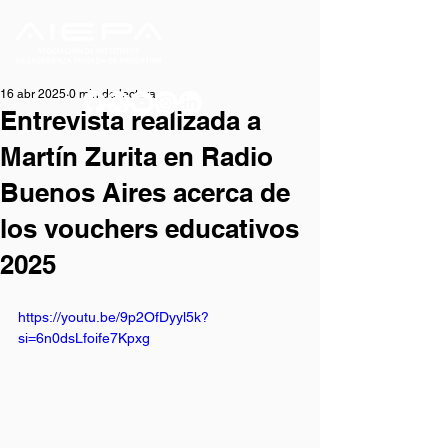
16 abr 2025
0 min de lectura
Entrevista realizada a
Martín Zurita en Radio
Buenos Aires acerca de
los vouchers educativos
2025
https://youtu.be/9p2OfDyyl5k?
si=6n0dsLfoife7Kpxg