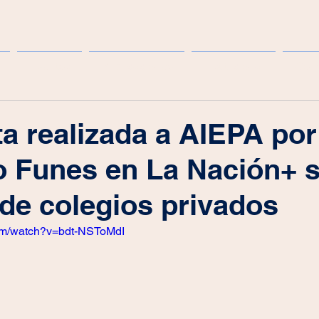
Eventos
Publicaciones
Institucional
Cong
ta realizada a AIEPA por
o Funes en La Nación+ 
e de colegios privados
com/watch?v=bdt-NSToMdI