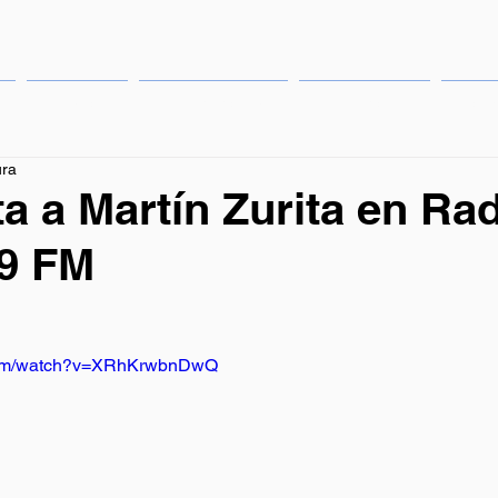
Eventos
Publicaciones
Institucional
Cong
ura
ta a Martín Zurita en Ra
.9 FM
.com/watch?v=XRhKrwbnDwQ