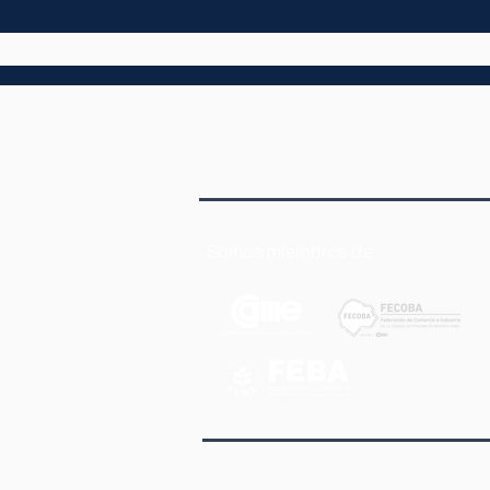
Entrevista a AIEPA en
Noticias y Protagonistas de
Radio 99.9 de Mar del Plata
Somos miembros de
Av. Corrientes 1145 2° Piso Of.