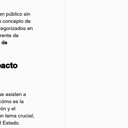
en público sin 
en concepto de 
tegorizados en 
rente de 
 de 
pacto 
e asisten a 
 cómo es la 
ón y el 
n tema crucial, 
l Estado.