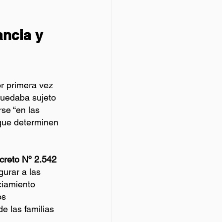
ncia y 
r primera vez 
quedaba sujeto 
se “en las 
 que determinen 
creto Nº 2.542 
urar a las 
nciamiento 
os 
e las familias 