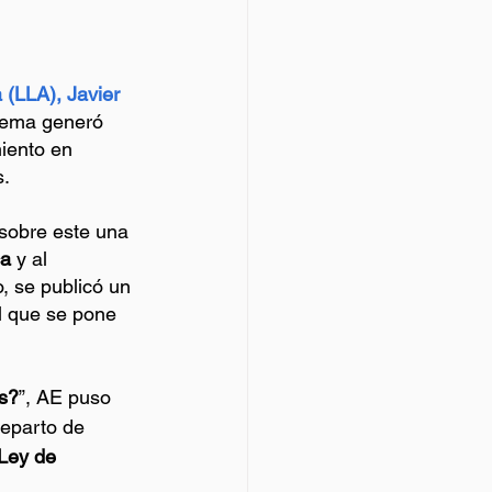
 (LLA), Javier 
 tema generó 
miento en 
s.
 sobre este una 
ca
 y al 
o, se publicó un 
l que se pone 
es?
”, AE puso 
reparto de 
Ley de 