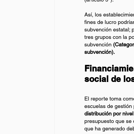
Así, los establecimie
fines de lucro podrí
subvención estatal; 
tres grupos con la po
subvención
 (Categor
subvención).
Financiamien
social de lo
El reporte toma como
escuelas de gestión p
distribución por niv
presupuesto que se d
que ha generado deb