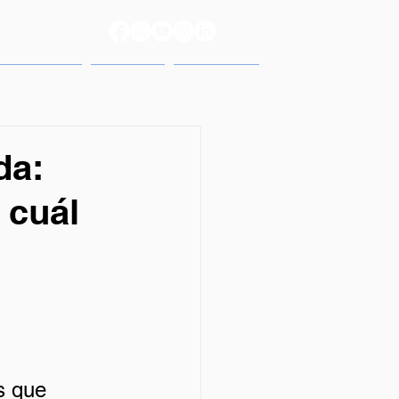
reso 2025
Prensa
Contacto
da:
 cuál
s que 