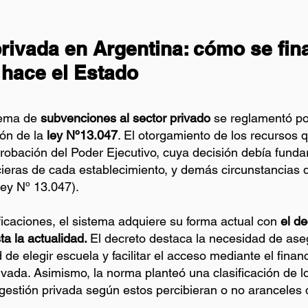
rivada en Argentina: cómo se fina
 hace el Estado
tema de
 subvenciones al sector privado
 se reglamentó po
ón de la 
ley Nº13.047
. El otorgamiento de los recursos 
robación del Poder Ejecutivo, cuya decisión debía fundar
ncieras de cada establecimiento, y demás circunstancias
ley Nº 13.047).
icaciones, el sistema adquiere su forma actual con 
el de
a la actualidad. 
El decreto destaca la necesidad de aseg
ad de elegir escuela y facilitar el acceso mediante el fina
rivada. Asimismo, la norma planteó una clasificación de l
gestión privada según estos percibieran o no aranceles d