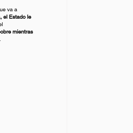
ue va a 
 el Estado le 
el 
pobre mientras 
.