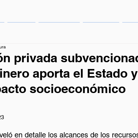
Eventos
Publicaciones
Institucional
Cong
ura
n privada subvenciona
inero aporta el Estado y
pacto socioeconómico
23
veló en detalle los alcances de los recurso