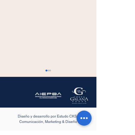
Diseño y desarrollo por Estudo CKS -
Directivos de colegios
Directivos y
Comunicación, Marketing & Diseño
privados analizarán
representantes
nuevas reglas y
colegios priva